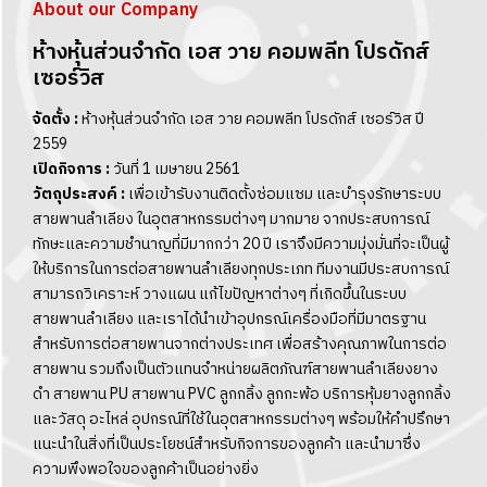
About our Company
ห้างหุ้นส่วนจำกัด เอส วาย คอมพลีท โปรดักส์
เซอร์วิส
จัดตั้ง
:
ห้างหุ้นส่วนจำกัด เอส วาย คอมพลีท โปรดักส์ เซอร์วิส ปี
2559
เปิดกิจการ
:
วันที่ 1 เมษายน 2561
วัตถุประสงค์
:
เพื่อเข้ารับงานติดตั้งซ่อมแซม และบำรุงรักษาระบบ
สายพานลำเลียง ในอุตสาหกรรมต่างๆ มากมาย จากประสบการณ์
ทักษะและความชำนาญที่มีมากกว่า 20 ปี เราจึงมีความมุ่งมั่นที่จะเป็นผู้
ให้บริการในการต่อสายพานลำเลียงทุกประเภท ทีมงานมีประสบการณ์
สามารถวิเคราะห์ วางแผน แก้ไขปัญหาต่างๆ ที่เกิดขึ้นในระบบ
สายพานลำเลียง และเราได้นำเข้าอุปกรณ์เครื่องมือที่มีมาตรฐาน
สำหรับการต่อสายพานจากต่างประเทศ เพื่อสร้างคุณภาพในการต่อ
สายพาน รวมถึงเป็นตัวแทนจำหน่ายผลิตภัณฑ์สายพานลำเลียงยาง
ดำ สายพาน PU สายพาน PVC ลูกกลิ้ง ลูกกะพ้อ บริการหุ้มยางลูกกลิ้ง
และวัสดุ อะไหล่ อุปกรณ์ที่ใช้ในอุตสาหกรรมต่างๆ พร้อมให้คำปรึกษา
แนะนำในสิ่งที่เป็นประโยชน์สำหรับกิจการของลูกค้า และนำมาซึ่ง
ความพึงพอใจของลูกค้าเป็นอย่างยิ่ง